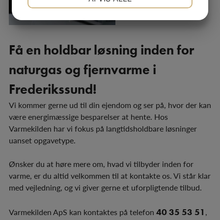
JA
NEJ
JA
NEJ
MARKETING
STATISTIK
Få en holdbar løsning inden for
naturgas og fjernvarme i
Frederikssund!
Vi kommer gerne ud til din ejendom og ser på, hvor der kan
være energimæssige besparelser at hente. Hos
Varmekilden har vi fokus på langtidsholdbare løsninger
uanset opgavetype.​
Ønsker du at høre mere om, hvad vi tilbyder inden for
varme, er du altid velkommen til at kontakte os. Vi står klar
med vejledning, og vi giver gerne et uforpligtende tilbud.
Varmekilden ApS kan kontaktes på telefon
40 35 53 51
,