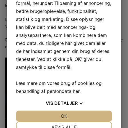
formål, herunder: Tilpasning af annoncering,
korrigeres indvendig såvel som udvendig.​
bedre brugeroplevelse, funktionalitet,
Dermed skabes bedre afkøling, og det kan i sidste ende
statistik og marketing. Disse oplysninger
være en økonomisk gevinst for dig.​
kan blive delt med annoncerings- og
analysepartnere, som kan kombinere dem
Et optimalt varmeanlæg er i det hele taget til gavn for både
med data, du tidligere har givet dem eller
miljø, indeklima og helbred.
de har indsamlet gennem din brug af deres
tjenester. Ved at klikke på 'OK' giver du
samtykke til disse formål.
Læs mere om vores brug af cookies og
behandling af persondata
her
.
VIS
DETALJER
JA
NEJ
OK
JA
NEJ
NØDVENDIGE
PRÆFERENCER
AFVIS ALLE