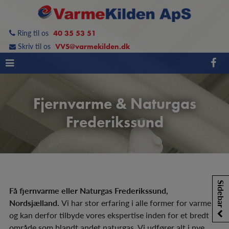
Hop
til
Ring til os
40 35 53 51
indholdet
Skriv til os
VVS@varmekilden.dk
Fjernvarme & Naturgas
Frederikssund
Sidebar
Få fjernvarme eller Naturgas Frederikssund,
Nordsjælland.
Vi har stor erfaring i alle former for varme
og kan derfor tilbyde vores ekspertise inden for et bredt
område som blandt andet naturgas. Vi udfører alt i nye