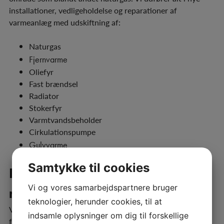
installationer, vedligeholdelse og reparationer af
varmeanlæg med udskiftning af:
Naturgas
Fjernvarme
Oliefyr
Fast brændsel
Radiator
Stokerfyr
Varmtvandsbeholder
Cirkulationspumpe
Gulvvarme
Samtykke til cookies
Klimastyring i forbindelse med
Vi og vores samarbejdspartnere bruger
naturgas og fjernvarme!
teknologier, herunder cookies, til at
Varmekilden tilbyder naturligvis også rådgivning i
indsamle oplysninger om dig til forskellige
forbindelse med klimastyring, hvor temperaturen