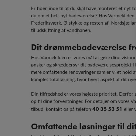
Er tiden inde til at du skal have monteret et nyt t
du om et helt nyt badeværelse? Hos Varmekilden er
Frederiksværk, Ølstykke og resten af Nordsjællan
til udskiftning af vandhanen.
Dit drømmebadeværelse fr
Hos Varmekilden er vores mål at gøre dine visioner t
ønsker og skræddersyr dit badeværelsesprojekt i 
mere omfattende renoveringer samler vi et hold af
komplet totalløsning, hvor hvert aspekt af dit nye
Din tilfredshed er vores højeste prioritet. Derfor s
op til dine forventninger. For detaljer om vores Va
tilbud, kontakt os på telefon
40 35 53 51
eller 
Omfattende løsninger til d