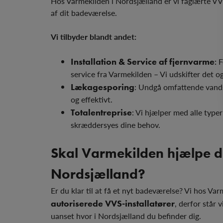
Hos Varmekilden i Nordsjælland er vi faglærte VVS
af dit badeværelse.
Vi tilbyder blandt andet:
Installation & Service af fjernvarme
:
F
service fra Varmekilden – Vi udskifter det o
Lækagesporing
: Undgå omfattende vands
og effektivt.
Totalentreprise
: Vi hjælper med alle type
skræddersyes dine behov.
Skal Varmekilden hjælpe d
Nordsjælland?
Er du klar til at få et nyt badeværelse? Vi hos Var
autoriserede VVS-installatører
, derfor står v
uanset hvor i Nordsjælland du befinder dig.