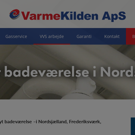
Gasservice
VVS arbejde
Garanti
Kontakt
B
t badeværelse i Nor
Nyt badeværelse –i Nordsjælland, Frederiksværk,