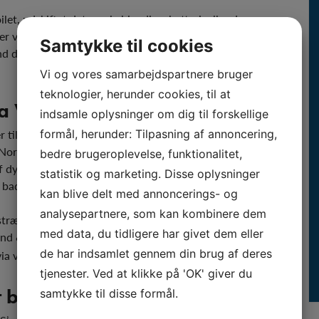
oilet, udskiftet det gamle blandingsbatteri, eller drømmer
 vi dine lokale specialister og faglærte VVS’ere i
Samtykke til cookies
d der hjælper dig med alting fra et helt nyt badeværelse
Vi og vores samarbejdspartnere bruger
teknologier, herunder cookies, til at
a Varmekilden
indsamle oplysninger om dig til forskellige
il virkelighed. Vi tager os tid til at forstå dine specifikke
formål, herunder: Tilpasning af annoncering,
Nordsjælland for at opfylde netop dine behov. For de
bedre brugeroplevelse, funktionalitet,
 dygtige tømrere, elektrikere og malere. Sådan får du en
statistik og marketing. Disse oplysninger
 badeværelse bliver tilpasset ned til den mindste detalje.
kan blive delt med annoncerings- og
analysepartnere, som kan kombinere dem
træber vi altid efter at levere kvalitetsarbejde, der lever
med data, du tidligere har givet dem eller
nd & Sanitet-tjenester, og for at få et uforpligtende
de har indsamlet gennem din brug af deres
via vores
kontaktformular
.
tjenester. Ved at klikke på 'OK' giver du
it badeværelse
& hjem
samtykke til disse formål.