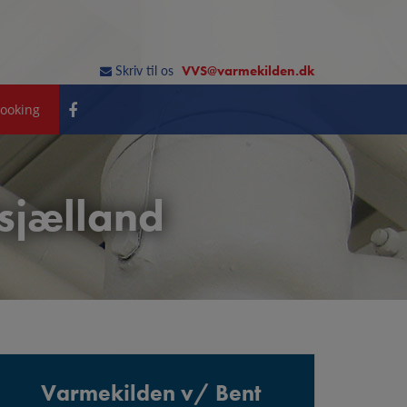
Skriv til os
VVS@varmekilden.dk
ooking
dsjælland
Varmekilden v/ Bent