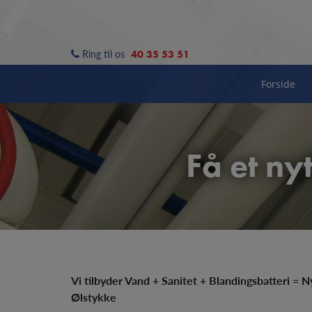
Hop
til
indholdet
Ring til os
40 35 53 51
Forside
Få et ny
Vi tilbyder Vand + Sanitet + Blandingsbatteri = 
Ølstykke