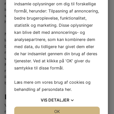
reparere vandrør eller gulvvarme direkte, så du undgår at
indsamle oplysninger om dig til forskellige
inddrage flere håndværkere. Det kan være alt fra en utæt
formål, herunder: Tilpasning af annoncering,
samling i et badeværelse til en defekt gulvvarmeslange,
bedre brugeroplevelse, funktionalitet,
hvor vi åbner det præcise sted og udskifter delen.
statistik og marketing. Disse oplysninger
kan blive delt med annoncerings- og
Når lækagen er fundet, udbedrer vi skaden og laver en
analysepartnere, som kan kombinere dem
lækagerapport. Rapporten indeholder billeder og
beskrivelser af, hvad der er observeret og gjort. Vi
med data, du tidligere har givet dem eller
markerer også, hvor håndværkere kan åbne gulve eller
de har indsamlet gennem din brug af deres
vægge, og noterer, hvad der sandsynligvis skal repareres.
tjenester. Ved at klikke på 'OK' giver du
Rapporten er et krav hos forsikringsselskaber og gør det
samtykke til disse formål.
nemmere for dig at få dækket eventuelle skader. Har du
ikke forsikring, kan vi tilbyde en kortere rapport uden
Læs mere om vores brug af cookies og
billeder.
behandling af persondata
her
.
Lækagesporing af pools
VIS
DETALJER
Vi tilbyder også lækagesporing af pools i Nordsjælland og
resten af Sjælland. Vi undersøger tryksiden og
JA
NEJ
OK
JA
NEJ