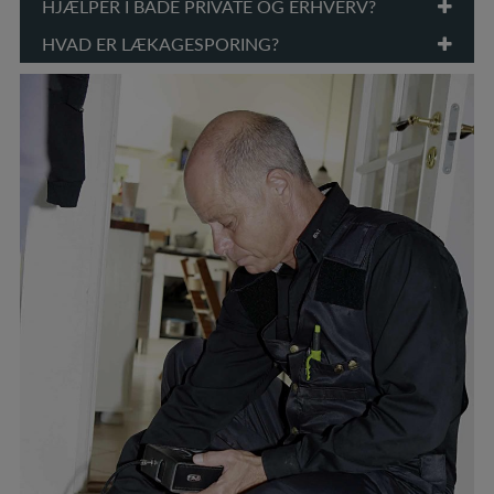
HJÆLPER I BÅDE PRIVATE OG ERHVERV?
HVAD ER LÆKAGESPORING?