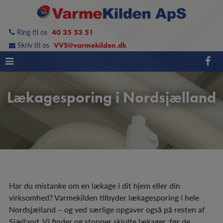
Hop
til
Ring til os
40 35 53 51
indholdet
Skriv til os
VVS@varmekilden.dk
Lækagesporing i Nordsjælland
Har du mistanke om en lækage i dit hjem eller din
virksomhed? Varmekilden tilbyder lækagesporing i hele
Nordsjælland – og ved særlige opgaver også på resten af
Sjælland. Vi finder og stopper skjulte lækager, før de