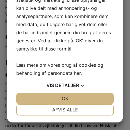
klik på funktioner, der navigerer til andre websites har
kan blive delt med annoncerings- og
Varmekilden v/ Bent Thybo Andersen ikke ansvar for eller
analysepartnere, som kan kombinere dem
kontrol over, hvilke cookies, der anvendes.
med data, du tidligere har givet dem eller
de har indsamlet gennem din brug af deres
Cookies på varmekilden.dk
tjenester. Ved at klikke på 'OK' giver du
Findes ingen – listes almindelige cookies
samtykke til disse formål.
Hvordan undgår eller sletter du
Læs mere om vores brug af cookies og
cookies
behandling af persondata
her
.
Hvis du ikke ønsker cookies fra varmekilden.dk kan du
VIS
DETALJER
altid blokere for alle cookies, slette eksisterende cookies
på din computer eller modtage en advarsel før, der
JA
NEJ
OK
JA
NEJ
gemmes en cookie. Alle browsere tillader, at du sletter
NØDVENDIGE
PRÆFERENCER
AFVIS ALLE
cookies enkeltvis eller alle på en gang. Hvordan du gør det,
afhænger af, hvilken browser du anvender. Følg links
JA
NEJ
JA
NEJ
nedenfor får at få vejledninger til din browser. Husk, at
MARKETING
STATISTIK