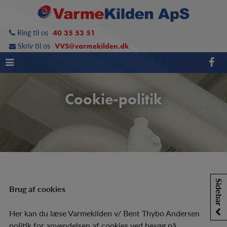
Hop
til
Ring til os
40 35 53 51
indholdet
Skriv til os
VVS@varmekilden.dk
Cookie-politik
Sidebar
Brug af cookies
Her kan du læse Varmekilden v/ Bent Thybo Andersen
politik for anvendelsen af cookies ved besøg på