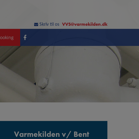
Skriv til os
VVS@varmekilden.dk
ooking
Varmekilden v/ Bent