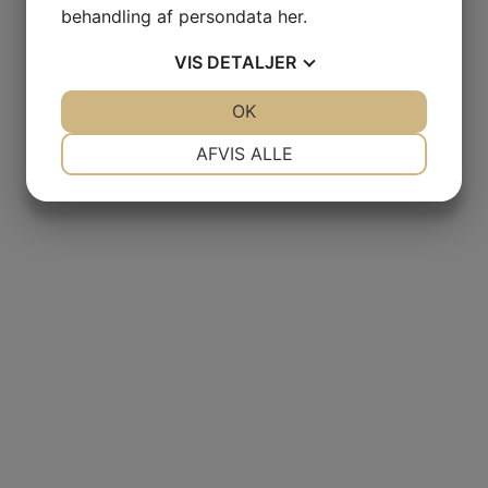
behandling af persondata
her
.
VIS
DETALJER
JA
NEJ
OK
JA
NEJ
NØDVENDIGE
PRÆFERENCER
AFVIS ALLE
JA
NEJ
JA
NEJ
MARKETING
STATISTIK