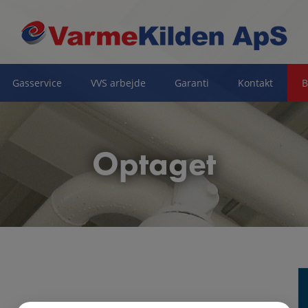
Gasservice
VVS arbejde
Garanti
Kontakt
B
Optaget