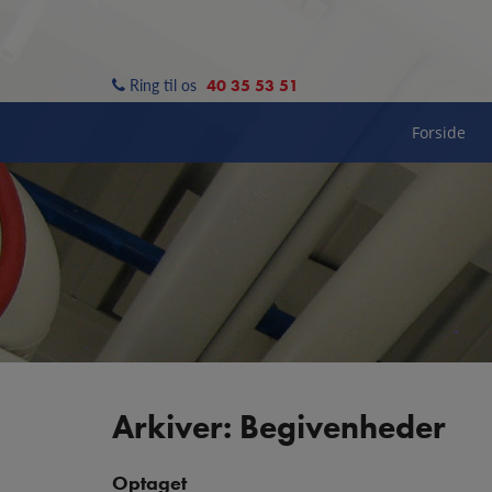
Hop
til
indholdet
Ring til os
40 35 53 51
Forside
Arkiver: Begivenheder
Optaget